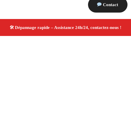
Contact
À propos Dépannage 13
Artisan Electricien ,Plombier & Serrurier Saint Martin
De Crau
Dépannage plomberie, électricité et
serrurerie
Intervention professionnelle
Finitions
soignées ✚ Avis Positifs
4.8/5 ☆ Avis
Adresse : Saint Martin De Crau 13510