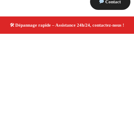
Contact
À propos Dépannage 13
Artisan Electricien ,Plombier & Serrurier Port Saint
Louis Du Rhone
Dépannage plomberie, électricité et
serrurerie
Intervention professionnelle
Finitions
soignées ✚ Avis Positifs
4.8/5 ☆ Avis
Adresse : Port Saint Louis Du Rhone 13230