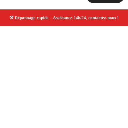
À propos Dépannage 13
Artisan Electricien ,Plombier & Serrurier Marseille
13016
Réparation rapide
Plomberie, électricité,
serrurerie
Artisans qualifiés
Devis gratuit
4/5 ☆
Avis Vérifiés®
Adresse : Marseille 13016
Téléphone :
06 28 31 86 20