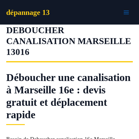
Aller
dépannage 13
au
contenu
DEBOUCHER
CANALISATION MARSEILLE
13016
Déboucher une canalisation
à Marseille 16e : devis
gratuit et déplacement
rapide
Besoin de Deboucher canalisation 16e Marseille