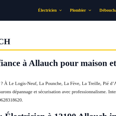
Électricien
Plombier
Déboucha
CH
nfiance à Allauch pour maison 
? À Le Logis-Neuf, La Pounche, La Fève, La Treille, Pié d’Au
rons dépannage et sécurisation avec professionnalisme. Interv
e 0628318620.