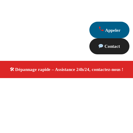
Appeler
Contact
À propos Dépannage 13
Artisan Electricien ,Plombier & Serrurier Peyrolles En
Provence
Dépannage plomberie, électricité et