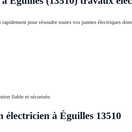
n à Éguilles (13510) travaux éle
ent rapidement pour résoudre toutes vos pannes électriques do
tion fiable et sécurisée.
 électricien à Éguilles 13510