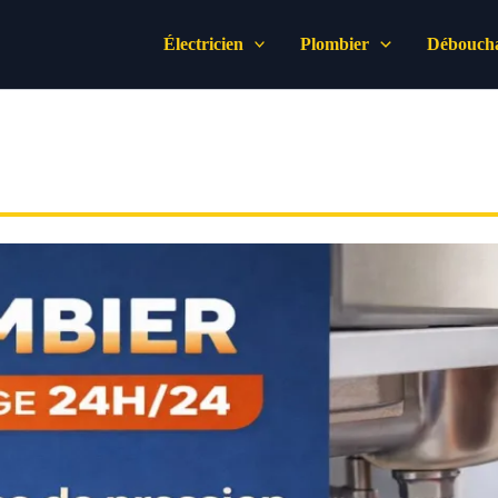
Électricien
Plombier
Déboucha