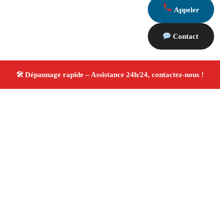
Appeler
Contact
À propos Dépannage 13
Artisan Electricien ,Plombier & Serrurier Aurons
Dépannage plomberie, électricité et serrurerie
Intervention professionnelle
Finitions soignées ✚ Avis
Positifs
4.8/5 ☆ Avis