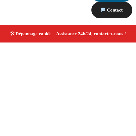
Contact
À propos Dépannage 13
Artisan Electricien ,Plombier & Serrurier Marseille
Dépannage et Installation Plomberie, électricité et
serrurerie
Réparation et intervention rapide
Artisans certifiés
4.8/5 ☆ Avis
Adresse : Marseille