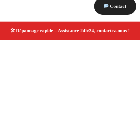
Contact
À propos Dépannage 13
Artisan Electricien ,Plombier & Serrurier Coudoux
Dépannage plomberie, électricité et serrurerie
Intervention professionnelle
Finitions soignées ✚ Avis
Positifs
4.8/5 ☆ Avis
Adresse : Coudoux 13111