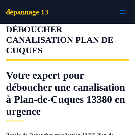
Aller
dépannage 13
au
contenu
DÉBOUCHER
CANALISATION PLAN DE
CUQUES
Votre expert pour
déboucher une canalisation
à Plan-de-Cuques 13380 en
urgence
Besoin de Deboucher canalisation 13380 Plan-de-