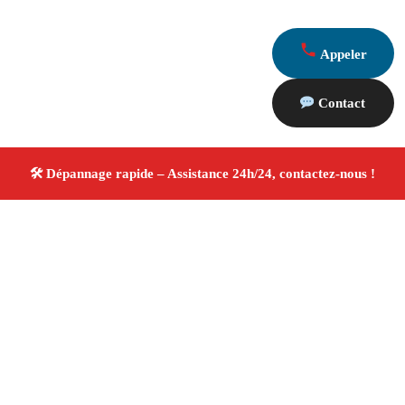
Appeler
Contact
À propos Dépannage 13
Artisan Electricien ,Plombier & Serrurier Plan De
Cuques
Dépannage plomberie, électricité et serrurerie
Intervention professionnelle
Finitions soignées ✚