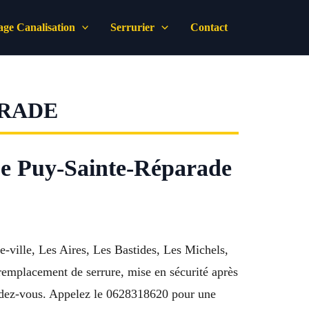
ge Canalisation
Serrurier
Contact
ARADE
 Le Puy-Sainte-Réparade
-ville, Les Aires, Les Bastides, Les Michels,
 remplacement de serrure, mise en sécurité après
 rendez-vous. Appelez le 0628318620 pour une