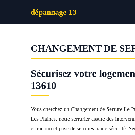
Aller
dépannage 13
au
contenu
CHANGEMENT DE SER
Sécurisez votre logeme
13610
Vous cherchez un Changement de Serrure Le Puy 
Les Plaines, notre serrurier assure des interve
effraction et pose de serrures haute sécurité. S