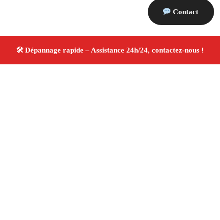
Contact
À propos Dépannage 13
Artisan Electricien ,Plombier & Serrurier Cassis
Dépannage plomberie, électricité et serrurerie
Intervention professionnelle
Finitions soignées ✚ Avis
Positifs
4.8/5 ☆ Avis
Adresse : Cassis 13260