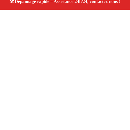
À propos Dépannage 13
Artisan Electricien ,Plombier & Serrurier Port De Bouc
Dépannage plomberie, électricité et serrurerie
Intervention professionnelle
Finitions soignées ✚ Avis
Positifs
4.8/5 ☆ Avis
Adresse : Port De Bouc 13110
Téléphone :
06 28 31 86 20
Horaires :