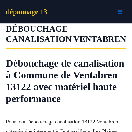
Aller
dépannage 13
au
contenu
DÉBOUCHAGE
CANALISATION VENTABREN
Débouchage de canalisation
à Commune de Ventabren
13122 avec matériel haute
performance
Pour tout Débouchage canalisation 13122 Ventabren,
notre équipe intervient à Centre-village, Les Plaines,