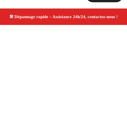
À propos Dépannage 13
Artisan Electricien ,Plombier & Serrurier Ventabren
Dépannage plomberie, électricité et serrurerie
Intervention professionnelle
Finitions soignées ✚ Avis
Positifs
4.8/5 ☆ Avis
Adresse : Ventabren 13122
Téléphone :
06 28 31 86 20