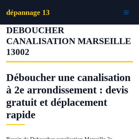
Aller
dépannage 13
au
contenu
DEBOUCHER
CANALISATION MARSEILLE
13002
Déboucher une canalisation
à 2e arrondissement : devis
gratuit et déplacement
rapide
Besoin de Deboucher canalisation Marseille 2e