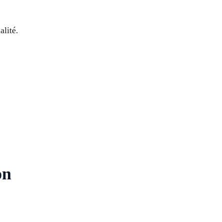
alité.
on