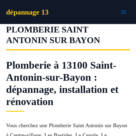
Aller
dépannage 13
au
contenu
PLOMBERIE SAINT
ANTONIN SUR BAYON
Plomberie à 13100 Saint-
Antonin-sur-Bayon :
dépannage, installation et
rénovation
Vous cherchez une Plomberie Saint Antonin sur Bayon
à Centre-village, Les Bastides, Le Cengle, Le