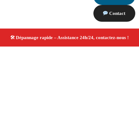
Contact
À propos Dépannage 13
Artisan Electricien ,Plombier & Serrurier Roquefort La
Bedoule
Dépannage plomberie, électricité et serrurerie
Intervention professionnelle
Finitions soignées ✚
Avis Positifs
4.8/5 ☆ Avis
Adresse : Roquefort La Bedoule 13830