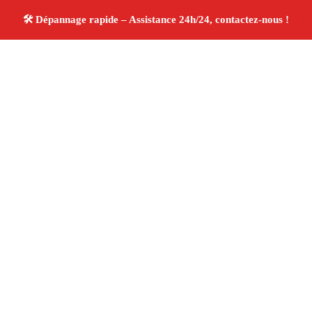
À propos Dépannage 13
Artisan Electricien ,Plombier & Serrurier Gignac La
Nerthe
Dépannage plomberie, électricité et serrurerie
Intervention professionnelle
Finitions soignées ✚
Avis Positifs
4.8/5 ☆ Avis
Adresse : Gignac La Nerthe 13180
Téléphone :
06 28 31 86 20
Horaires :