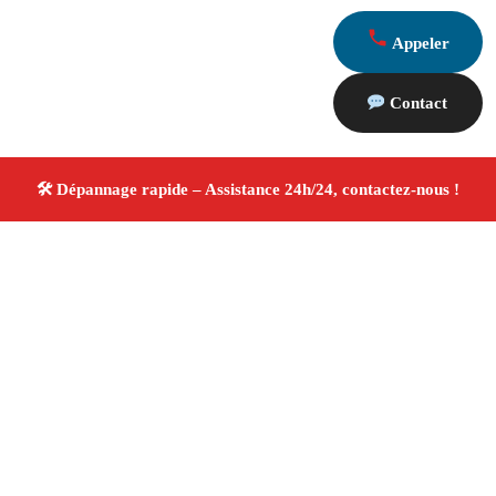
Appeler
Contact
À propos Dépannage 13
Artisan Electricien ,Plombier & Serrurier Saint Marc
Jaumegarde
Dépannage plomberie, électricité et
serrurerie
Intervention professionnelle
Finitions
soignées ✚ Avis Positifs
4.8/5 ☆ Avis