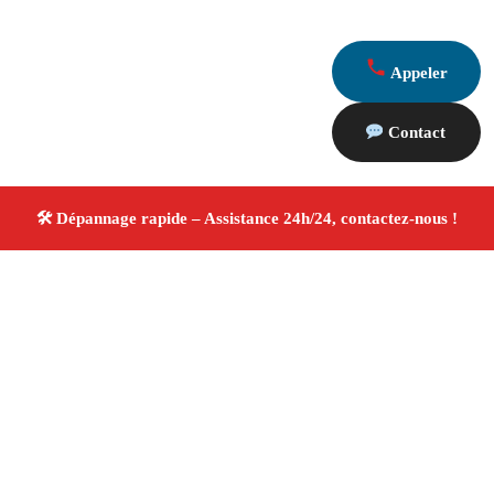
Appeler
Contact
À propos Dépannage 13
Artisan Electricien ,Plombier & Serrurier Peynier
Dépannage plomberie, électricité et serrurerie
Intervention professionnelle
Finitions soignées ✚ Avis