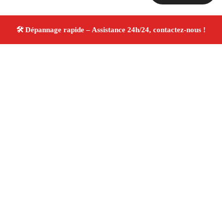
À propos Dépannage 13
Artisan Electricien ,Plombier & Serrurier Marseille
13009
Réparation rapide
Plomberie, électricité,
serrurerie
Artisans qualifiés
Devis gratuit
4/5 ☆
Avis Vérifiés®
Adresse : Marseille 13009
Téléphone :
06 28 31 86 20