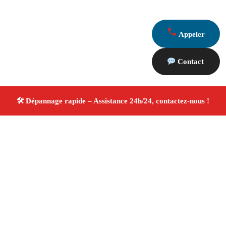
Appeler
Contact
À propos Dépannage 13
Artisan Electricien ,Plombier & Serrurier Grans
Dépannage plomberie, électricité et serrurerie
Intervention professionnelle
Finitions soignées ✚ Avis