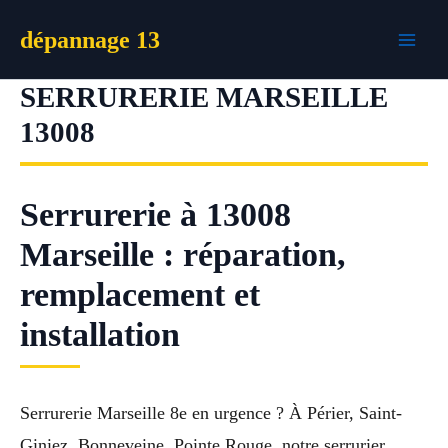
Aller
dépannage 13
au
contenu
SERRURERIE MARSEILLE
13008
Serrurerie à 13008
Marseille : réparation,
remplacement et
installation
Serrurerie Marseille 8e en urgence ? À Périer, Saint-
Giniez, Bonneveine, Pointe Rouge, notre serrurier