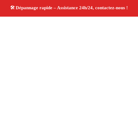
À propos Dépannage 13
Artisan Electricien ,Plombier & Serrurier Marseille
13016
Réparation rapide
Plomberie, électricité,
serrurerie
Artisans qualifiés
Devis gratuit
4/5 ☆
Avis Vérifiés®
Adresse : Marseille 13016
Téléphone :
06 28 31 86 20
Horaires :