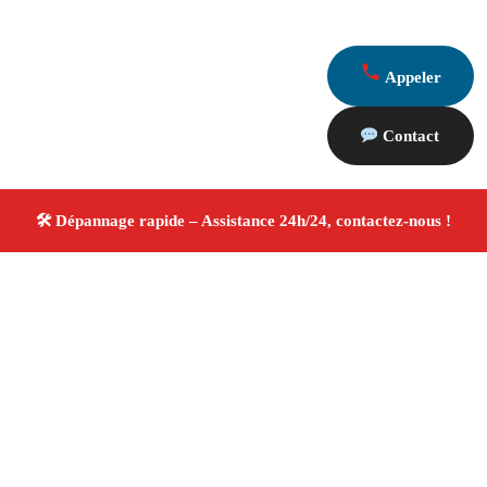
Appeler
Contact
À propos Dépannage 13
Artisan Electricien ,Plombier & Serrurier Grans
Dépannage plomberie, électricité et serrurerie
Intervention professionnelle
Finitions soignées ✚ Avis