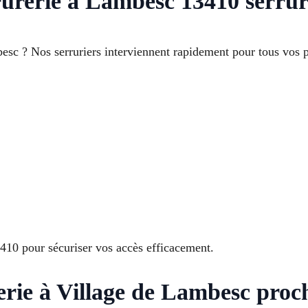
rrurerie à Lambesc 13410 serrur
sc ? Nos serruriers interviennent rapidement pour tous vos pr
10 pour sécuriser vos accès efficacement.
erie à Village de Lambesc proc