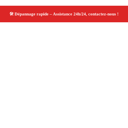
À propos Dépannage 13
Artisan Electricien ,Plombier & Serrurier Roquefort La
Bedoule
Dépannage plomberie, électricité et serrurerie
Intervention professionnelle
Finitions soignées ✚
Avis Positifs
4.8/5 ☆ Avis
Adresse : Roquefort La Bedoule 13830
Téléphone :
06 28 31 86 20