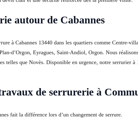
evis clair et une sécurité renforcée dès la première visite.
erie autour de Cabannes
rrure à Cabannes 13440 dans les quartiers comme Centre-villa
 Plan-d’Orgon, Eyragues, Saint-Andiol, Orgon. Nous réalisons
s telles que Novès. Disponible en urgence, notre serrurier à 
 travaux de serrurerie à Com
nnes fait la différence lors d’un changement de serrure.