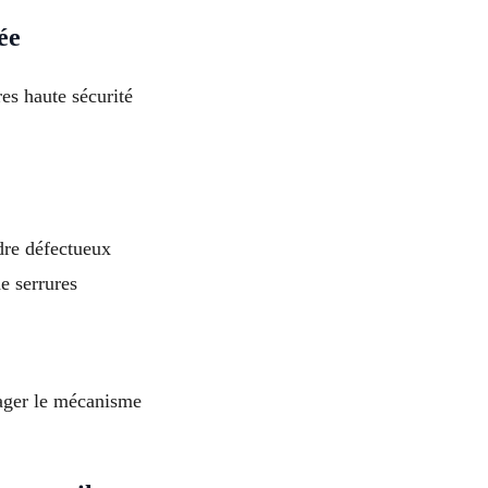
ée
es haute sécurité
dre défectueux
e serrures
ager le mécanisme