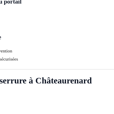
 portail
e
vention
 sécurisées
serrure à Châteaurenard