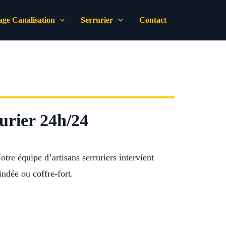
ge Canalisation
Serrurier
Contact
urier 24h/24
re équipe d’artisans serruriers intervient
indée ou coffre-fort.