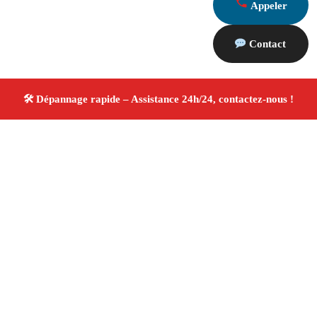
Appeler
Contact
À propos Dépannage 13
Artisan Electricien ,Plombier & Serrurier Marseille
Dépannage et Installation Plomberie, électricité et
serrurerie
Réparation et intervention rapide
Artisans certifiés
4.8/5 ☆ Avis