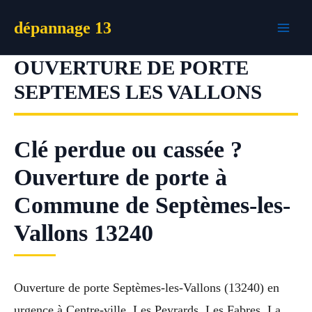
Aller
dépannage 13
au
contenu
OUVERTURE DE PORTE
SEPTEMES LES VALLONS
Clé perdue ou cassée ?
Ouverture de porte à
Commune de Septèmes-les-
Vallons 13240
Ouverture de porte Septèmes-les-Vallons (13240) en
urgence à Centre-ville, Les Peyrards, Les Fabres, La