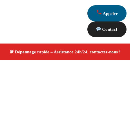
Appeler
Contact
À propos Dépannage 13
Artisan Electricien ,Plombier & Serrurier Meyreuil
Dépannage plomberie, électricité et serrurerie
Intervention professionnelle
Finitions soignées ✚ Avis
Positifs
4.8/5 ☆ Avis