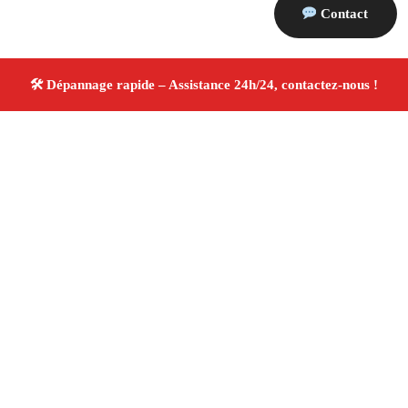
Contact
À propos Dépannage 13
Artisan Electricien ,Plombier & Serrurier Orgon
Dépannage plomberie, électricité et serrurerie
Intervention professionnelle
Finitions soignées ✚ Avis
Positifs
4.8/5 ☆ Avis
Adresse : Orgon 13660