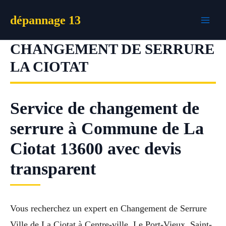
Aller
dépannage 13
au
contenu
CHANGEMENT DE SERRURE
LA CIOTAT
Service de changement de
serrure à Commune de La
Ciotat 13600 avec devis
transparent
Vous recherchez un expert en Changement de Serrure
Ville de La Ciotat à Centre-ville, Le Port-Vieux, Saint-