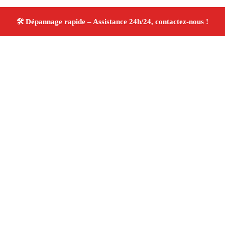
À propos Dépannage 13
Artisan Electricien ,Plombier & Serrurier Ceyreste
Dépannage plomberie, électricité et serrurerie
Intervention professionnelle
Finitions soignées ✚ Avis
Positifs
4.8/5 ☆ Avis
Adresse : Ceyreste 13600
Téléphone :
06 28 31 86 20