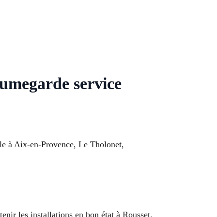
aumegarde service
ble à Aix-en-Provence, Le Tholonet,
enir les installations en bon état à Rousset.