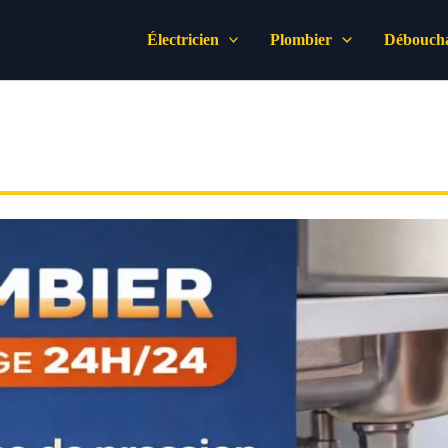
Électricien
Plombier
Déboucha