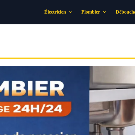
Électricien
Plombier
Déboucha