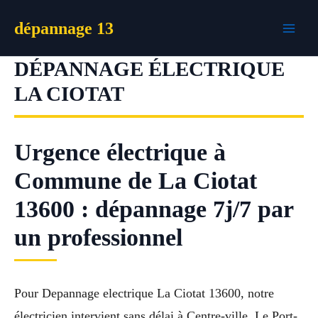
Aller
dépannage 13
au
contenu
DÉPANNAGE ÉLECTRIQUE
LA CIOTAT
Urgence électrique à
Commune de La Ciotat
13600 : dépannage 7j/7 par
un professionnel
Pour Depannage electrique La Ciotat 13600, notre
électricien intervient sans délai à Centre-ville, Le Port-