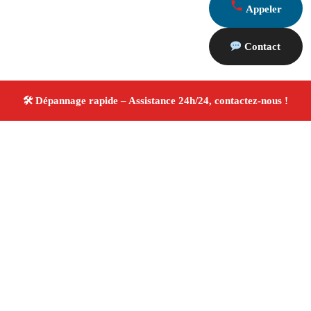
Appeler
Contact
À propos Dépannage 13
Artisan Electricien ,Plombier & Serrurier Marseille
13011
Réparation rapide
Plomberie, électricité,
serrurerie
Artisans qualifiés
Devis gratuit
4/5 ☆
Avis Vérifiés®