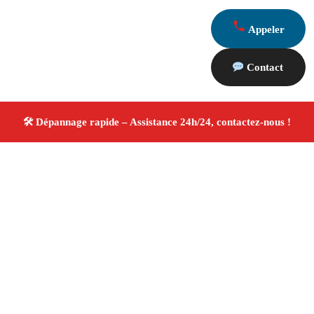
Appeler
Contact
À propos Dépannage 13
Artisan Electricien ,Plombier & Serrurier Paradou
Dépannage plomberie, électricité et serrurerie
Intervention professionnelle
Finitions soignées ✚ Avis
Positifs
4.8/5 ☆ Avis