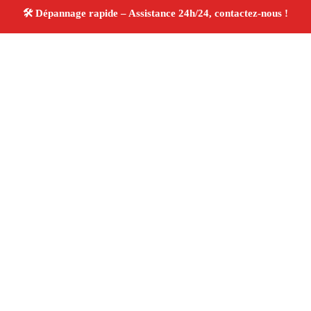
À propos Dépannage 13
Artisan Electricien ,Plombier & Serrurier Fos Sur Mer
Dépannage plomberie, électricité et serrurerie
Intervention professionnelle
Finitions soignées ✚ Avis
Positifs
4.8/5 ☆ Avis
Adresse : Fos Sur Mer 13270
Téléphone :
06 28 31 86 20
Horaires :