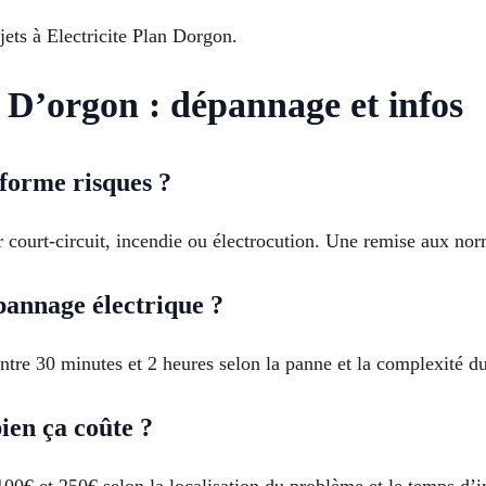
ets à Electricite Plan Dorgon.
n D’orgon : dépannage et infos
nforme risques ?
 court-circuit, incendie ou électrocution. Une remise aux n
annage électrique ?
re 30 minutes et 2 heures selon la panne et la complexité du 
ien ça coûte ?
 100€ et 250€ selon la localisation du problème et le temps d’i