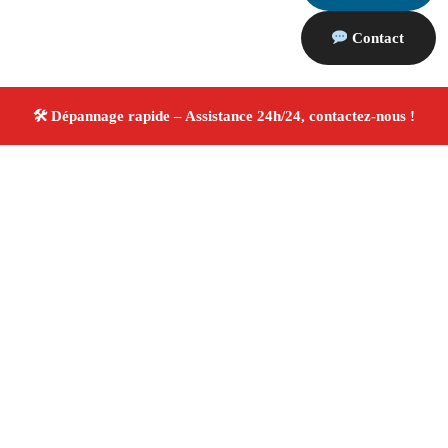
Contact
À propos Dépannage 13
Artisan Electricien ,Plombier & Serrurier Tarascon
Dépannage plomberie, électricité et serrurerie
Intervention professionnelle
Finitions soignées ✚ Avis
Positifs
4.8/5 ☆ Avis
Adresse : Tarascon 13150